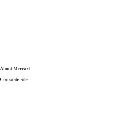
About Mercari
Corporate Site
Mercari Careers
Latest News
Official Blog
Press Kit
Mercari US
m department
Help
Help Center
Inquiry History List