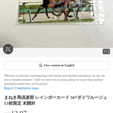
1
/
2
View content in English
*Mercari is currently experimenting with human and machine translations on our site.
Just a friendly reminder: while we strive for accuracy, please be aware that machine
translated content may not be perfect.
Report Translation issue
まねき馬倶楽部 レインボーカード 567ダイワルージュ
15枚限定 未開封