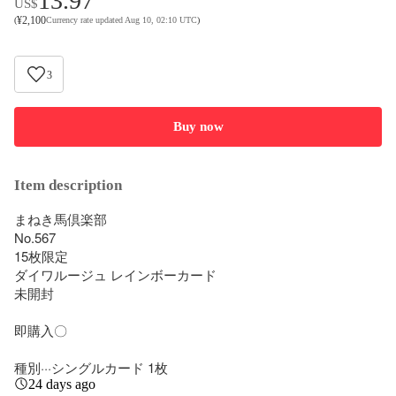
13.97
US$
¥
2,100
(
Currency rate updated Aug 10, 02:10 UTC
)
3
Buy now
Item description
まねき馬倶楽部

No.567

15枚限定

ダイワルージュ レインボーカード

未開封

即購入〇

種別···シングルカード 1枚
24 days ago