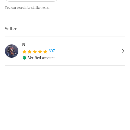
You can search for similar items.
Seller
N
397
Verified account