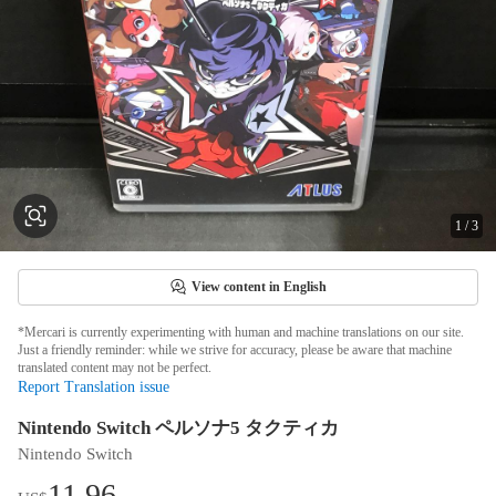
1
/
3
View content in English
*Mercari is currently experimenting with human and machine translations on our site.
Just a friendly reminder: while we strive for accuracy, please be aware that machine
translated content may not be perfect.
Report Translation issue
Nintendo Switch ペルソナ5 タクティカ
Nintendo Switch
11.96