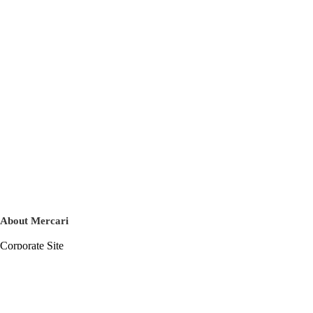
About Mercari
Corporate Site
Mercari Careers
Latest News
Official Blog
Press Kit
Mercari US