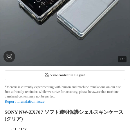
1
/
5
View content in English
*Mercari is currently experimenting with human and machine translations on our site.
Just a friendly reminder: while we strive for accuracy, please be aware that machine
translated content may not be perfect.
Report Translation issue
SONY NW-ZX707 ソフト透明保護シェルスキンケース
(クリア)