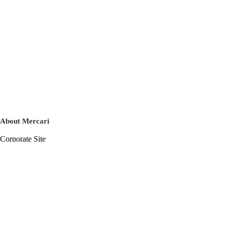
About Mercari
Corporate Site
Mercari Careers
Latest News
Official Blog
Press Kit
Mercari US
m department
Help
Help Center