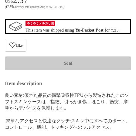
2.37
US$
¥
355
(
Currency rate updated Aug 9, 02:10 UTC
)
ゆうゆうメルカリ便
This item was shipped using
Yu-Packet Post
for
.
¥215
Like
Sold
Item description
良い素材:優れた品質の衝撃吸収性TPUから製造されたこのソ
フトスキンケースは、指紋、引っかき傷、ほこり、衝突、摩
耗からデバイスを保護します。

 簡単なアクセスと快適なタッチ:スキン中にすべてのポート、
コントロール、機能、ドッキングへのフルアクセス。
