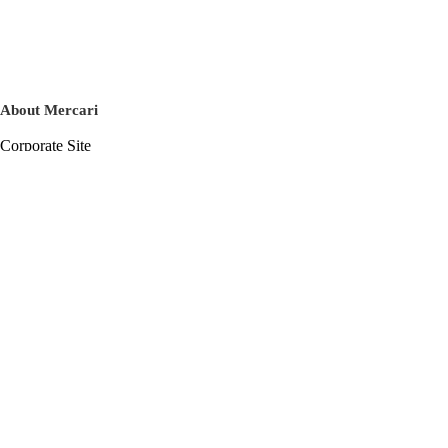
About Mercari
Corporate Site
Mercari Careers
Latest News
Official Blog
Press Kit
Mercari US
m department
Help
Help Center
Inquiry History List
Privacy Policy & Terms of Service
Terms of Service
Privacy Policy
Cookie Policy
Basic Policy on the Management of Personal Data Security