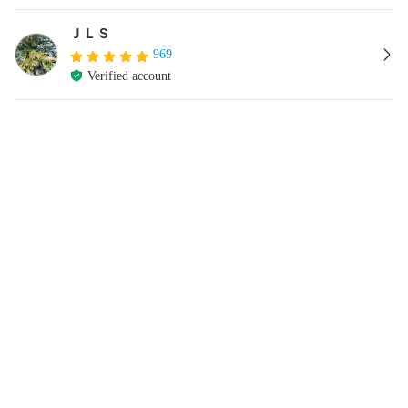
ＪＬＳ
969
Verified account