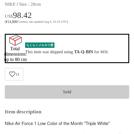
 / 
NIKE
Size
 : 
28cm
98.42
US$
¥
14,800
(
Currency rate updated Aug 6, 02:10 UTC
)
らくらくメルカリ便
Total 
This item was shipped using
TA-Q-BIN
for
.
¥850
dimensions:

up to 80 cm
11
Sold
Item description
Nike Air Force 1 Low Color of the Month "Triple White"
