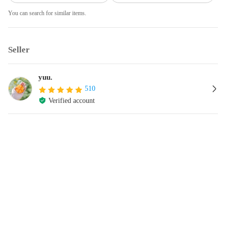
You can search for similar items.
Seller
yuu.
510
Verified account