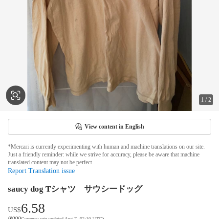
1
/
2
View content in English
*Mercari is currently experimenting with human and machine translations on our site.
Just a friendly reminder: while we strive for accuracy, please be aware that machine
translated content may not be perfect.
Report Translation issue
saucy dog Tシャツ サウシードッグ
6.58
US$
¥
990
(
Currency rate updated Aug 7, 02:10 UTC
)