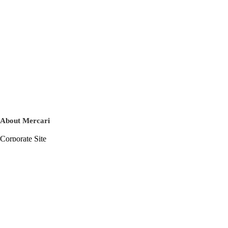
About Mercari
Corporate Site
Mercari Careers
Latest News
Official Blog
Press Kit
Mercari US
m department
Help
Help Center