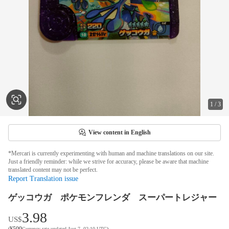
1
/
3
View content in English
*Mercari is currently experimenting with human and machine translations on our site.
Just a friendly reminder: while we strive for accuracy, please be aware that machine
translated content may not be perfect.
Report Translation issue
ゲッコウガ ポケモンフレンダ スーパートレジャー
3.98
US$
¥
599
(
Currency rate updated Aug 7, 02:10 UTC
)