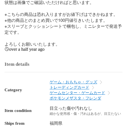
状態は画像でご確認いただければと思います。

※こちらの商品は恐れ入りますがお値下げはできかねます。

※他の商品とのまとめ買いで100円値引きいたします。

※スリーブとクッションシートで梱包し、ミニレターで発送予
定です。

よろしくお願いいたします。
over a half year ago
Item details
ゲーム・おもちゃ・グッズ
トレーディングカード
Category
ゲームセンター・ゲームカード
ポケモンメザスタ・フレンダ
目立った傷や汚れなし
Item condition
細かな使用感・傷・汚れはあるが、目立たない
Ships from
福岡県