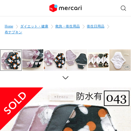
Home
ダイエット・健康
救急・衛生用品
衛生日用品
布ナプキン