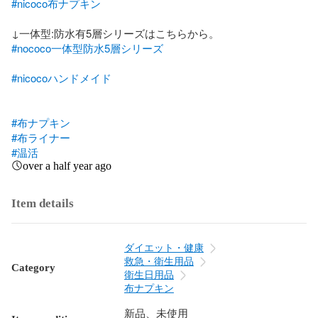
#nicoco布ナプキン
#nococo一体型防水5層シリーズ
#nicocoハンドメイド
#布ナプキン
#布ライナー
#温活
over a half year ago
Item details
ダイエット・健康
救急・衛生用品
Category
衛生日用品
布ナプキン
新品、未使用