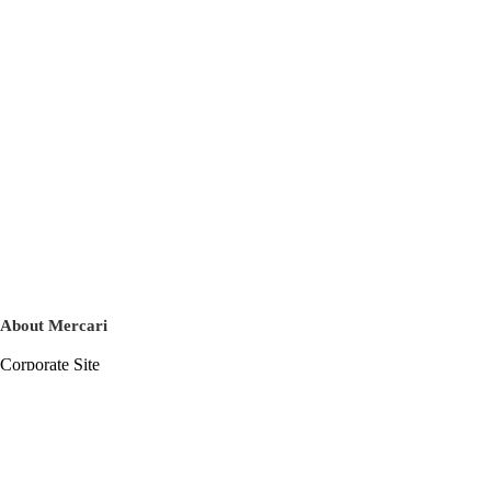
About Mercari
Corporate Site
Mercari Careers
Latest News
Official Blog
Press Kit
Mercari US
m department