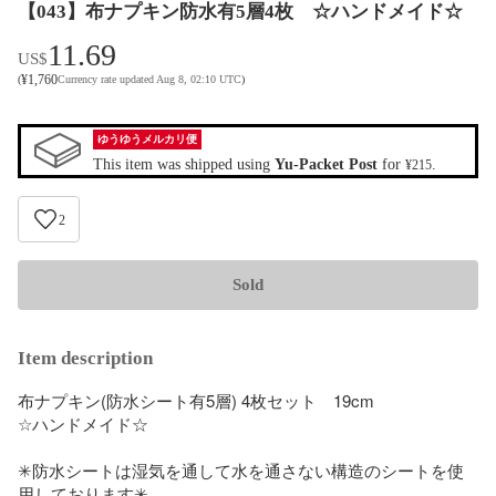
【043】布ナプキン防水有5層4枚 ☆ハンドメイド☆
11.69
US$
¥
1,760
(
Currency rate updated Aug 8, 02:10 UTC
)
ゆうゆうメルカリ便
This item was shipped using
Yu-Packet Post
for
.
¥215
2
Sold
Item description
布ナプキン(防水シート有5層) 4枚セット　19cm

☆ハンドメイド☆

✳︎防水シートは湿気を通して水を通さない構造のシートを使
用しております✳︎
