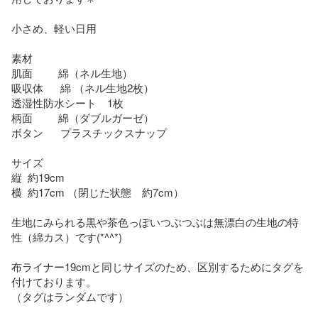
小さめ、軽い日用

素材

肌面         綿（ネル生地）

吸収体      綿 （ネル生地2枚）

透湿性防水シート　1枚

柄面         綿（ダブルガーゼ）

ボタン      プラスチックスナップ

サイズ

縦  約19cm

横  約17cm （閉じた状態　約7cm）

生地にみられる黒や茶色っぽいつぶつぶは無漂白の生地の特
性（綿カス）です(*^^*)

布ライナー19cmと同じサイズのため、区別するためにタグを
付けております。

（タグはランダムです）
