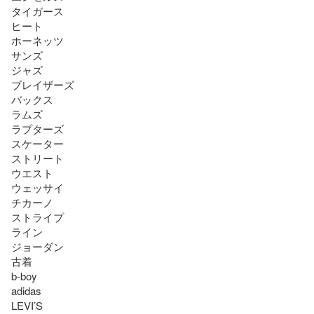
タイガース

ヒート

ホーネッツ

サンズ

ジャズ

ブレイザーズ

バックス

ラムズ

ラプターズ

スケーター

ストリート

ウエスト

ウェッサイ

チカーノ

ストライプ

ライン

ジョーダン

古着

b-boy

adidas

LEVI’S
