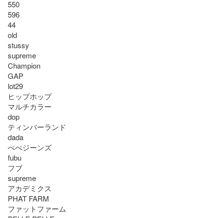
550

596

44

old

stussy

supreme

Champion

GAP

lot29

ヒップホップ

マルチカラー

dop

ティンバーランド

dada

ぺぺジーンズ

fubu

フブ

supreme

アカデミクス

PHAT FARM 

ファットファーム
