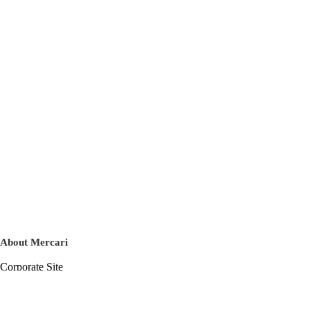
About Mercari
Corporate Site
Mercari Careers
Latest News
Official Blog