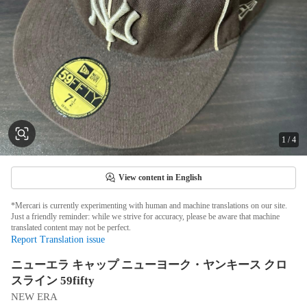
1
/
4
View content in English
*Mercari is currently experimenting with human and machine translations on our site.
Just a friendly reminder: while we strive for accuracy, please be aware that machine
translated content may not be perfect.
Report Translation issue
ニューエラ キャップ ニューヨーク・ヤンキース クロ
スライン 59fifty
NEW ERA