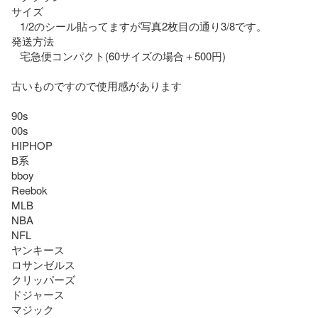
サイズ

   1/2のシール貼ってますが写真2枚目の通り3/8です。

発送方法

   宅急便コンパクト(60サイズの場合＋500円)

古いものですので使用感があります

90s

00s

HIPHOP

B系

bboy

Reebok

MLB

NBA

NFL

ヤンキース

ロサンゼルス

クリッパーズ

ドジャース

マジック
