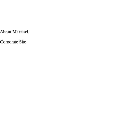
About Mercari
Corporate Site
Mercari Careers
Latest News
Official Blog
Press Kit
Mercari US
m department
Help
Help Center
Inquiry History List
Privacy Policy & Terms of Service
Terms of Service
Privacy Policy
Cookie Policy
Basic Policy on the Management of Personal Data Security