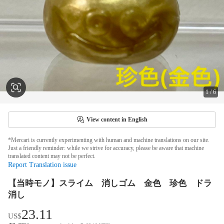
1
/
6
View content in English
*Mercari is currently experimenting with human and machine translations on our site.
Just a friendly reminder: while we strive for accuracy, please be aware that machine
translated content may not be perfect.
Report Translation issue
【当時モノ】スライム 消しゴム 金色 珍色 ドラ
消し
23.11
US$