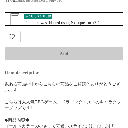
¥
3,480
(
Currency rate updated Aug 7, 02:10 UTC
)
らくらくメルカリ便
This item was shipped using
Nekopos
for
.
¥210
1
Sold
Item description
数ある商品の中からこちらの商品をご覧頂きありがとうござ
います。

こちらは大人気RPGゲーム、ドラゴンクエストのキャラクタ
ーグッズです‼︎

◆商品内容◆

ゴールドカラーの小さくて可愛いスライム消しゴムです‼︎
