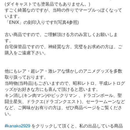
(ダイキャストでも塗装品でもありません。)

すごく綺麗なのですが、当時の作りでマーブルっぽくなって
います。

「ENIX」の刻印入りです‼︎(写真4参照)

古い商品ですので、ご理解頂ける方のみ宜しくお願いしま
す。

自宅保管品ですので、神経質な方、完璧をお求めの方は、ご
購入をご遠慮下さい。

他にもレア・超レア・激レアな懐かしのアニメグッズを多数
取り扱っております。

当時物(当時品)もございますので、昭和レトロ、平成レトログ
ッズがお好きな方にも喜んで頂けると思います。

キン消し(キン肉マン)やビックリマン 、ドラゴンボール、聖
闘士星矢、ドラクエ(ドラゴンクエスト)、セーラームーンなど
など、ご興味がお有りの方は、ぜひ商品ページをご覧くださ
い。

#kanako2929
 をクリックして頂くと、私の出品している商品