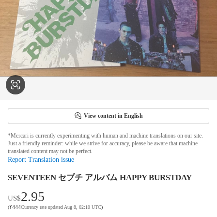
View content in English
*Mercari is currently experimenting with human and machine translations on our site.
Just a friendly reminder: while we strive for accuracy, please be aware that machine
translated content may not be perfect.
Report Translation issue
SEVENTEEN セブチ アルバム HAPPY BURSTDAY
2.95
US$
¥
444
(
Currency rate updated Aug 8, 02:10 UTC
)