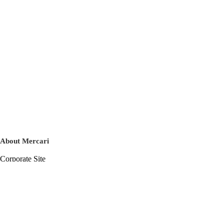
About Mercari
Corporate Site
Mercari Careers
Latest News
Official Blog
Press Kit
Mercari US
m department
Help