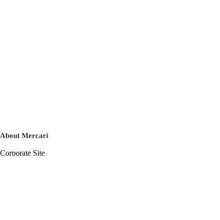
About Mercari
Corporate Site
Mercari Careers
Latest News
Official Blog
Press Kit
Mercari US
m department
Help