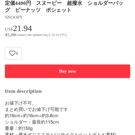
定価4400円 スヌーピー 超撥水 ショルダーバッ
グ ピーナッツ ポシェット
SNOOPY
21.94
US$
¥
3,299
(
Currency rate updated Aug 6, 02:10 UTC
)
8
Buy now
Item description
お値下げ不可。

まとめ買いでお値下げ可能です

約16cm×約16cm×約3.8cm

ショルダー：最長約115cm

重量：約150g

素材：撥水ポリエステル(リサイクルペットボトル素材)
