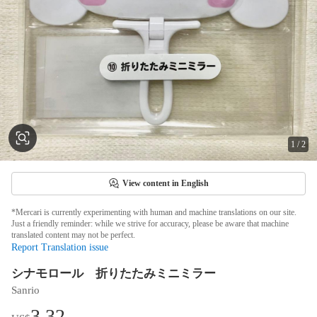
1
/
2
View content in English
*Mercari is currently experimenting with human and machine translations on our site.
Just a friendly reminder: while we strive for accuracy, please be aware that machine
translated content may not be perfect.
Report Translation issue
シナモロール 折りたたみミニミラー
Sanrio
3.32