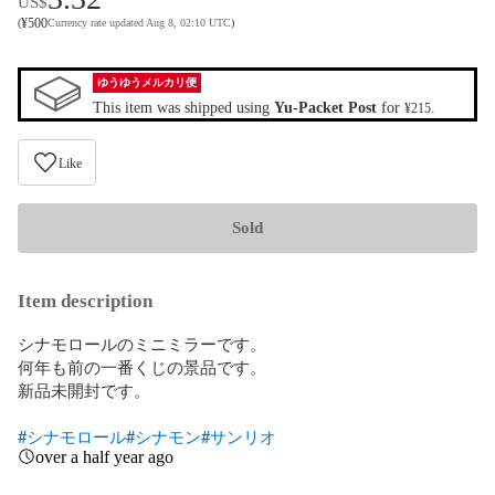
US$
¥
500
(
Currency rate updated Aug 8, 02:10 UTC
)
ゆうゆうメルカリ便
This item was shipped using
Yu-Packet Post
for
.
¥215
Like
Sold
Item description
シナモロールのミニミラーです。

何年も前の一番くじの景品です。

新品未開封です。

#シナモロール
#シナモン
#サンリオ
over a half year ago