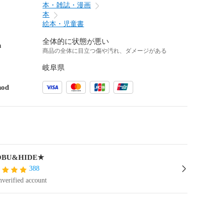
本・雑誌・漫画
本
絵本・児童書
全体的に状態が悪い
n
商品の全体に目立つ傷や汚れ、ダメージがある
岐阜県
hod
BU&HIDE★
388
verified account