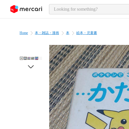
o page content
Home
本・雑誌・漫画
本
絵本・児童書