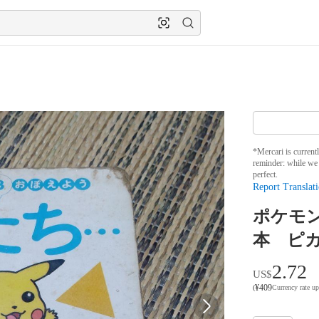
*Mercari is current
reminder: while we 
perfect.
Report Translati
ポケモ
本 ピ
2.72
US$
¥
409
(
Currency rate u