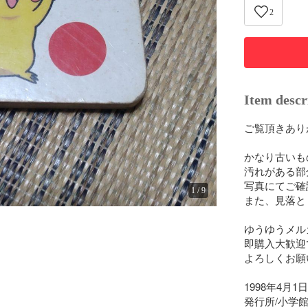
2
Item descr
ご覧頂きあり
かなり古いも
汚れがある部
写真にてご確
1
/
9
また、見落と
ゆうゆうメル
即購入大歓迎
よろしくお願
1998年4月1
発行所/小学館