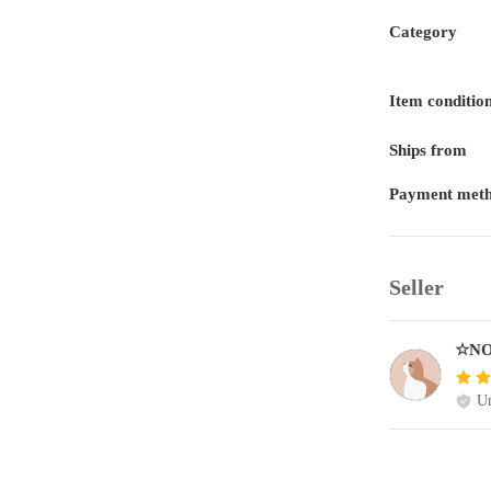
Category
Item conditio
Ships from
Payment met
Seller
☆NO
Un