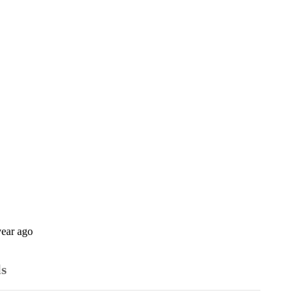
year ago
ls