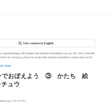
View content in English
ly experimenting with human and machine translations on our site. Just a friendly
strive for accuracy, please be aware that machine translated content may not be
on issue
ンでおぼえよう ③ かたち 絵
カチュウ
pdated Aug 9, 02:10 UTC
)