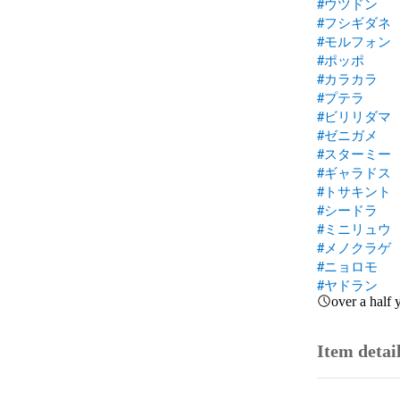
#ウツドン
#フシギダネ
#モルフォン
#ポッポ
#カラカラ
#プテラ
#ビリリダマ
#ゼニガメ
#スターミー
#ギャラドス
#トサキント
#シードラ
#ミニリュウ
#メノクラゲ
#ニョロモ
#ヤドラン
over a half 
Item detai