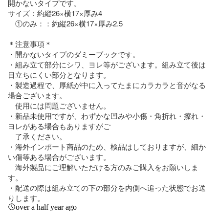
開かないタイプです。

サイズ：約縦26×横17×厚み4

　①のみ：：約縦26×横17×厚み2.5

＊注意事項＊

・開かないタイプのダミーブックです。

・組み立て部分にシワ、ヨレ等がございます。組み立て後は
目立ちにくい部分となります。

・製造過程で、厚紙が中に入ってたまにカラカラと音がなる
場合ございます。

　使用には問題ございません。

・新品未使用ですが、わずかな凹みや小傷・角折れ・擦れ・
ヨレがある場合もありますがご　　

　了承ください。

・海外インポート商品のため、検品はしておりますが、細か
い傷等ある場合がございます。

　海外製品にご理解いただける方のみご購入をお願いしま
す。

・配送の際は組み立ての下の部分を内側へ追った状態でお送
りします。
over a half year ago