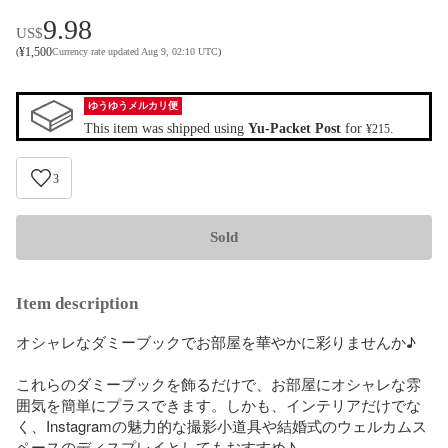
9.98
US$
¥
1,500
(
Currency rate updated Aug 9, 02:10 UTC
)
ゆうゆうメルカリ便
This item was shipped using
Yu-Packet Post
for
.
¥215
3
Sold
Item description
オシャレなダミーブックでお部屋を華やかに彩りませんか♪

これらのダミーブックを飾るだけで、お部屋にオシャレな雰
囲気を簡単にプラスできます。しかも、インテリアだけでな
く、Instagramの魅力的な撮影小道具や結婚式のウェルカムス
ペースのディスプレイとしてもおすすめ♪
