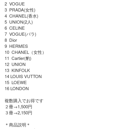
2  VOGUE

3  PRADA(女性)　

4  CHANEL(香水)　

5  UNION(2人)

6  CELINE

7  VOGUE(バラ)

8  Dior

9  HERMES

10  CHANEL（女性）

11  Cartier(豹)　

12  UNION

13  KINFOLK

14 LOUIS VUTTON

15  LOEWE

16 LONDON

複数購入でお得です

２冊→1,500円

３冊→2,150円

＊商品説明＊
