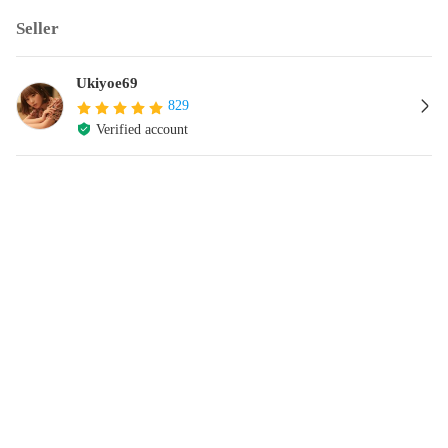
Seller
Ukiyoe69
829
Verified account