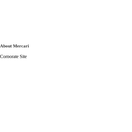
About Mercari
Corporate Site
Mercari Careers
Latest News
Official Blog
Press Kit
Mercari US
m department
Help
Help Center
Inquiry History List
Privacy Policy & Terms of Service
Terms of Service
Privacy Policy