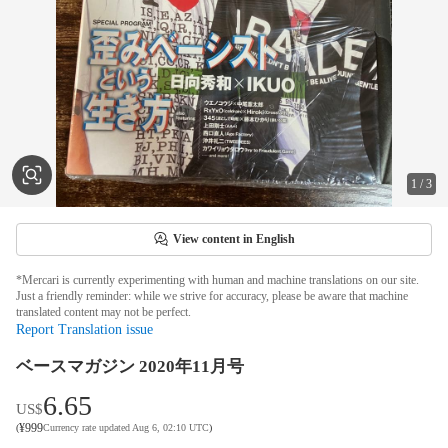
1
/
3
View content in English
*Mercari is currently experimenting with human and machine translations on our site.
Just a friendly reminder: while we strive for accuracy, please be aware that machine
translated content may not be perfect.
Report Translation issue
ベースマガジン 2020年11月号
6.65
US$
¥
999
(
Currency rate updated Aug 6, 02:10 UTC
)