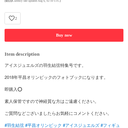
¥
810
(
Currency rate updated Aug 6, 02:10 UTC
)
2
Buy now
Item description
アイスジュエルズの羽生結弦特集号です。

2018年平昌オリンピックのフォトブックになります。

即購入⭕️

素人保管ですので神経質な方はご遠慮ください。

ご質問などございましたらお気軽にコメントください。

#羽生結弦
#平昌オリンピック
#アイスジュエルズ
#フィギュ