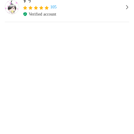
すぅ
105
Verified account