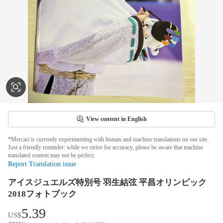
View content in English
*Mercari is currently experimenting with human and machine translations on our site.
Just a friendly reminder: while we strive for accuracy, please be aware that machine
translated content may not be perfect.
Report Translation issue
アイスジュエルズ特別号 羽生結弦 平昌オリンピック
2018フォトブック
5.39
US$