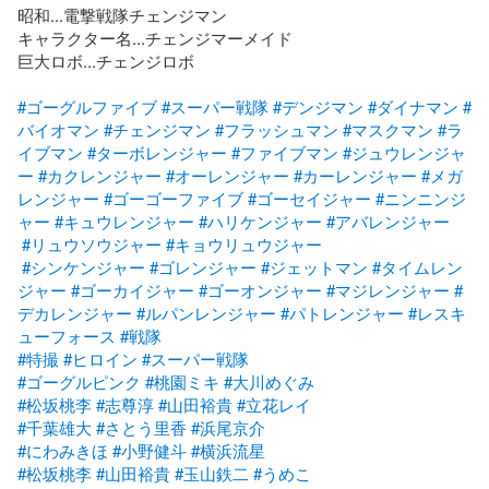
昭和...電撃戦隊チェンジマン

キャラクター名...チェンジマーメイド

巨大ロボ...チェンジロボ

#ゴーグルファイブ
#スーパー戦隊
#デンジマン
#ダイナマン
#
バイオマン
#チェンジマン
#フラッシュマン
#マスクマン
#ラ
イブマン
#ターボレンジャー
#ファイブマン
#ジュウレンジャ
ー
#カクレンジャー
#オーレンジャー
#カーレンジャー
#メガ
レンジャー
#ゴーゴーファイブ
#ゴーセイジャー
#ニンニンジ
ャー
#キュウレンジャー
#ハリケンジャー
#アバレンジャー
#リュウソウジャー
#キョウリュウジャー
#シンケンジャー
#ゴレンジャー
#ジェットマン
#タイムレン
ジャー
#ゴーカイジャー
#ゴーオンジャー
#マジレンジャー
#
デカレンジャー
#ルパンレンジャー
#パトレンジャー
#レスキ
ューフォース
#戦隊
#特撮
#ヒロイン
#スーパー戦隊
#ゴーグルピンク
#桃園ミキ
#大川めぐみ
#松坂桃李
#志尊淳
#山田裕貴
#立花レイ
#千葉雄大
#さとう里香
#浜尾京介
#にわみきほ
#小野健斗
#横浜流星
#松坂桃李
#山田裕貴
#玉山鉄二
#うめこ