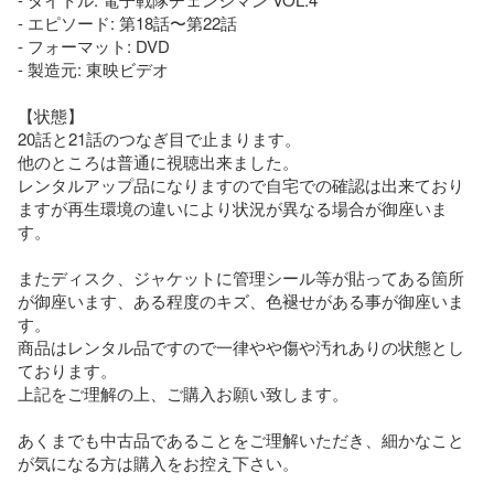
- エピソード: 第18話〜第22話

- フォーマット: DVD

- 製造元: 東映ビデオ

【状態】

20話と21話のつなぎ目で止まります。

他のところは普通に視聴出来ました。

レンタルアップ品になりますので自宅での確認は出来ており
ますが再生環境の違いにより状況が異なる場合が御座いま
す。

またディスク、ジャケットに管理シール等が貼ってある箇所
が御座います、ある程度のキズ、色褪せがある事が御座いま
す。

商品はレンタル品ですので一律やや傷や汚れありの状態とし
ております。

上記をご理解の上、ご購入お願い致します。

あくまでも中古品であることをご理解いただき、細かなこと
が気になる方は購入をお控え下さい。    
