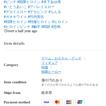
#ピンチ
#戦隊ヒロイン
#木下あゆ美
#いとうあいこ
#アバレイエロー
#デカイエロー
#デカピンク
#らんる
#ガオホワイト
#竹内実生
#戦隊ヒロイン
#特撮ヒロイン
#ヒロイン
#ヒロインピンチ
#触手
#悶絶
#悲鳴
over a half year ago
Item details
ゲーム・おもちゃ・グッズ
フィギュア
Category
特撮
戦隊ヒーロー
傷や汚れあり
Item condition
多くの人が見てわかるような傷や汚れがある
Ships from
岐阜県
Payment method