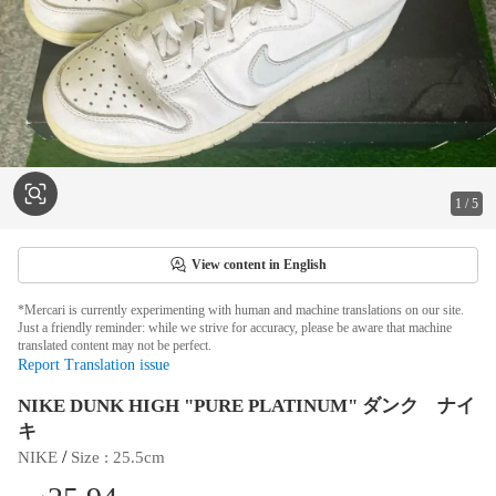
1
/
5
View content in English
*Mercari is currently experimenting with human and machine translations on our site.
Just a friendly reminder: while we strive for accuracy, please be aware that machine
translated content may not be perfect.
Report Translation issue
NIKE DUNK HIGH "PURE PLATINUM" ダンク ナイ
キ
 / 
NIKE
Size
 : 
25.5cm