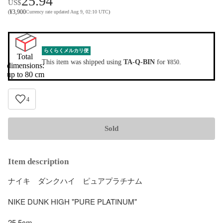
25.94
US$
¥
3,900
(
Currency rate updated Aug 9, 02:10 UTC
)
らくらくメルカリ便
Total 
This item was shipped using
TA-Q-BIN
for
.
¥850
dimensions:

up to 80 cm
4
Sold
Item description
ナイキ　ダンクハイ　ピュアプラチナム

NIKE DUNK HIGH "PURE PLATINUM" 

25.5cm
