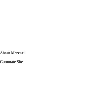
About Mercari
Corporate Site
Mercari Careers
Latest News
Official Blog
Press Kit
Mercari US
m department
Help
Help Center
Inquiry History List
Privacy Policy & Terms of Service