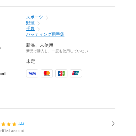
スポーツ
野球
手袋
バッティング用手袋
新品、未使用
n
新品で購入し、一度も使用していない
未定
hod
122
rified account