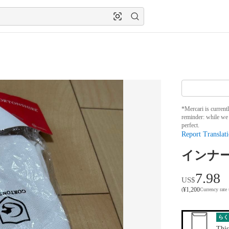
*Mercari is current
reminder: while we 
perfect.
Report Translati
インナーグロ
7.98
US$
¥
1,200
(
Currency rate
らく
This