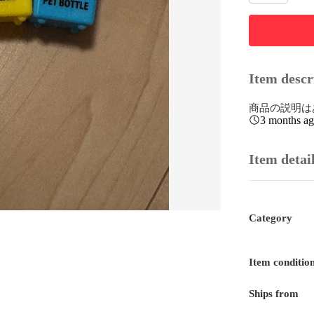
Item descr
商品の説明は
3 months a
Item detai
Category
Item conditio
Ships from