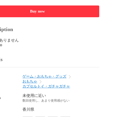
Buy now
iption
ありません
go
ls
ゲーム・おもちゃ・グッズ
おもちゃ
カプセルトイ・ガチャガチャ
未使用に近い
n
数回使用し、あまり使用感がない
香川県