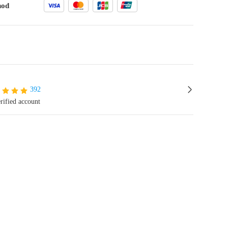
hod
392
rified account