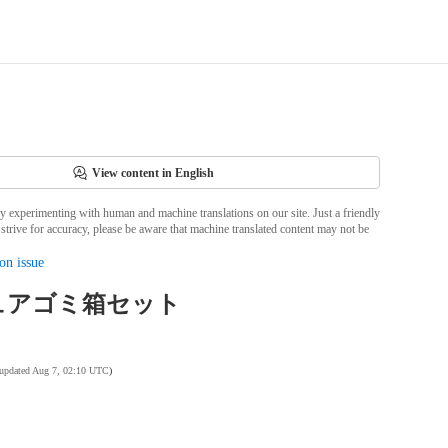
View content in English
ly experimenting with human and machine translations on our site. Just a friendly
strive for accuracy, please be aware that machine translated content may not be
on issue
ュアゴミ箱セット
 updated Aug 7, 02:10 UTC
)