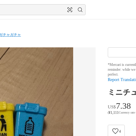
ガチャガチャ
*Mercari is current
reminder: while we 
perfect.
Report Translati
ミニチ
7.38
US$
¥
1,111
(
Currency rate
4