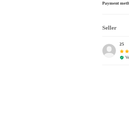
Payment met
Seller
25
Ve