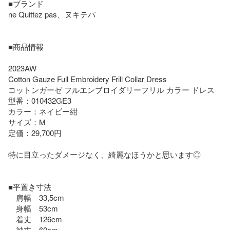
■ブランド

ne Quittez pas、ヌキテパ

■商品情報

2023AW

Cotton Gauze Full Embroidery Frill Collar Dress

コットンガーゼ フルエンブロイダリーフリル カラー ドレス

型番：010432GE3

カラー：ネイビー紺

サイズ：M

定価：29,700円

特に目立ったダメージなく、綺麗なほうかと思います◎

■平置き寸法

　肩幅　33,5cm

　身幅　53cm

　着丈　126cm

　袖丈　60cm
