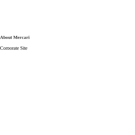
About Mercari
Corporate Site
Mercari Careers
Latest News
Official Blog
Press Kit
Mercari US
m department
Help
Help Center
Inquiry History List
Privacy Policy & Terms of Service
Terms of Service
Privacy Policy
Cookie Policy