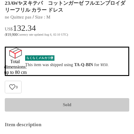
23AW✨ヌキテパ コットンガーゼ フルエンブロイダ
リーフリル カラー ドレス
 / 
ne Quittez pas
Size
 : 
M
132.34
US$
¥
19,900
(
Currency rate updated Aug 6, 02:10 UTC
)
らくらくメルカリ便
Total 
This item was shipped using
TA-Q-BIN
for
.
¥850
dimensions:

up to 80 cm
9
Sold
Item description