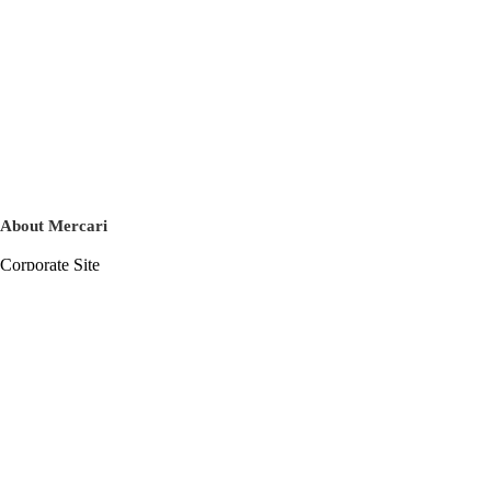
About Mercari
Corporate Site
Mercari Careers
Latest News
Official Blog
Press Kit
Mercari US
m department
Help
Help Center
Inquiry History List
Privacy Policy & Terms of Service