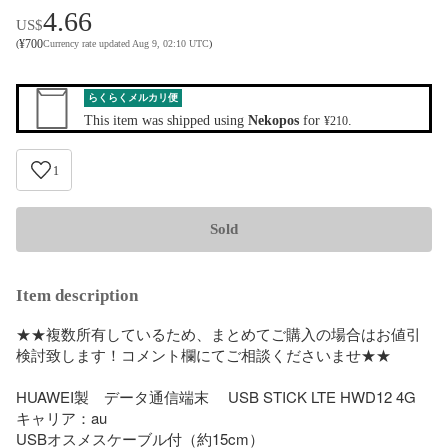
4.66
US$
¥
700
(
Currency rate updated Aug 9, 02:10 UTC
)
らくらくメルカリ便
This item was shipped using
Nekopos
for
.
¥210
1
Sold
Item description
★★複数所有しているため、まとめてご購入の場合はお値引
検討致します！コメント欄にてご相談くださいませ★★

HUAWEI製　データ通信端末　 USB STICK LTE HWD12 4G 

キャリア：au

USBオスメスケーブル付（約15cm）
