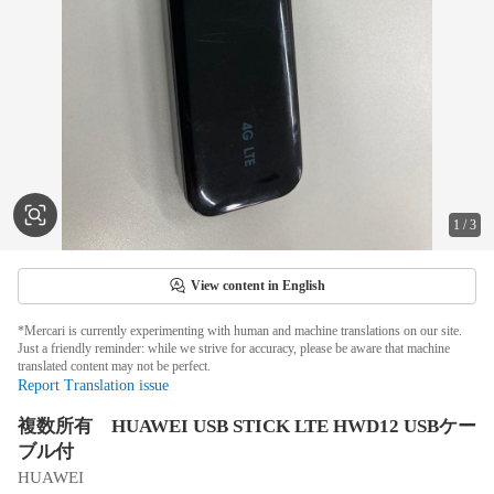
1
/
3
View content in English
*Mercari is currently experimenting with human and machine translations on our site.
Just a friendly reminder: while we strive for accuracy, please be aware that machine
translated content may not be perfect.
Report Translation issue
複数所有 HUAWEI USB STICK LTE HWD12 USBケー
ブル付
HUAWEI