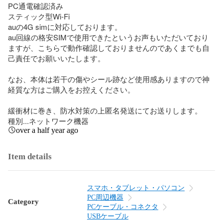
PC通電確認済み 

スティック型Wi-Fi

auの4G simに対応しております。

au回線の格安SIMで使用できたというお声もいただいており
ますが、こちらで動作確認しておりませんのであくまでも自
己責任でお願いいたします。

なお、本体は若干の傷やシール跡など使用感ありますので神
経質な方はご購入をお控えください。

緩衝材に巻き、防水対策の上匿名発送にてお送りします。

種別...ネットワーク機器
over a half year ago
Item details
スマホ・タブレット・パソコン
PC周辺機器
Category
PCケーブル・コネクタ
USBケーブル