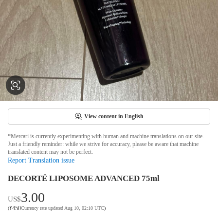
View content in English
*Mercari is currently experimenting with human and machine translations on our site.
Just a friendly reminder: while we strive for accuracy, please be aware that machine
translated content may not be perfect.
Report Translation issue
DECORTÉ LIPOSOME ADVANCED 75ml
3.00
US$
¥
450
(
Currency rate updated Aug 10, 02:10 UTC
)