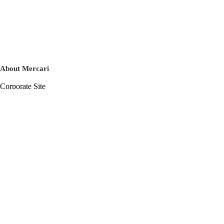
About Mercari
Corporate Site
Mercari Careers
Latest News
Official Blog
Press Kit
Mercari US
m department
Help
Help Center
Inquiry History List
Privacy Policy & Terms of Service
Terms of Service
Privacy Policy
Cookie Policy