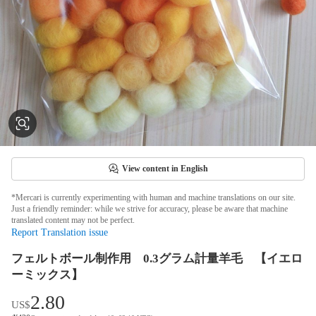
View content in English
*Mercari is currently experimenting with human and machine translations on our site.
Just a friendly reminder: while we strive for accuracy, please be aware that machine
translated content may not be perfect.
Report Translation issue
フェルトボール制作用 0.3グラム計量羊毛 【イエロ
ーミックス】
2.80
US$