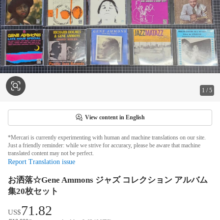
1
/
5
View content in English
*Mercari is currently experimenting with human and machine translations on our site.
Just a friendly reminder: while we strive for accuracy, please be aware that machine
translated content may not be perfect.
Report Translation issue
お洒落☆Gene Ammons ジャズ コレクション アルバム
集20枚セット
71.82
US$