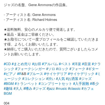
ジャズの名盤、Gene Ammonsの作品集。

- アーティスト名: Gene Ammons

- アーティスト名: Richard Holmes

★送料無料、安心のメルカリ便で発送します。

★返品・返金はご容赦ください。

★お取引について一度プロフィールをご確認していただきま
す様、よろしくお願いいたします。

★納得してご購入いただきたので、質問ございましたらコメ
ントお願いいたします。

#CD
#まとめ売り
#お得
#アルバム
#ベスト
#洋楽
#音楽
#クラ
シック
#フォークシンガー
#ソロ
#ロック
#フォーク
#ギター
#ピアノ
#R
&B 
#ブルース
#サイケデリア
#サイケデリック
#ミ
ュージック
#コレクション
#渋い
#人気
#お洒落
#ジャズ
#BGM
#トランペット
#コンプリートセット
#入手困難
#希少
#趣味
#大人
#嗜み
#ジャズ
#jazz
#music
#classic
#カフェ
BGM
004