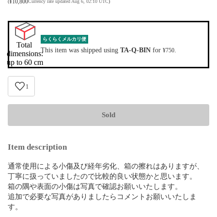
¥
10,800
(
Currency rate updated Aug 6, 02:10 UTC
)
らくらくメルカリ便
Total 
This item was shipped using
TA-Q-BIN
for
.
¥750
dimensions:

up to 60 cm
1
Sold
Item description
通常使用による小傷及び経年劣化、箱の擦れはありますが、
丁寧に扱っていましたので比較的良い状態かと思います。

箱の隅や表面の小傷は写真で確認お願いいたします。

追加で必要な写真がありましたらコメントお願いいたしま
す。
