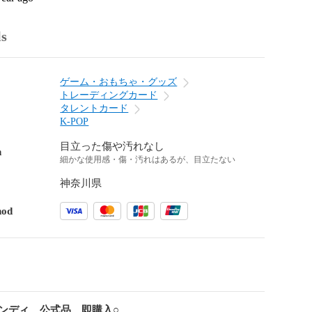
ls
ゲーム・おもちゃ・グッズ
トレーディングカード
タレントカード
K-POP
目立った傷や汚れなし
n
細かな使用感・傷・汚れはあるが、目立たない
神奈川県
hod
ンディ 公式品 即購入○