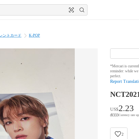
レントカード
K-POP
*Mercari is current
reminder: while we 
perfect.
Report Translati
NCT2
2.23
US$
¥
333
(
Currency rate u
2