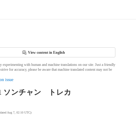
View content in English
ly experimenting with human and machine translations on our site. Just a friendly
strive for accuracy, please be aware that machine translated content may not be
on issue
021 ソンチャン トレカ
pdated Aug 7, 02:10 UTC
)