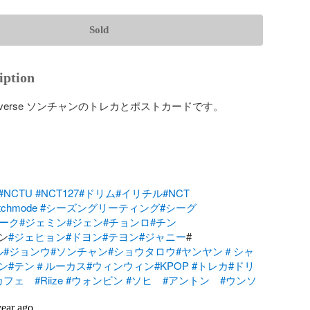
Sold
iption
 universe ソンチャンのトレカとポストカードです。

#NCTU
#NCT127
#ドリム
#イリチル
#NCT
itchmode
#シーズングリーティング
#シーグ
マーク
#ジェミン
#ジェン
#チョンロ
#チン
ン
#ジェヒョン
#ドヨン
#テヨン
#ジャニー
#

ル
#ジョンウ
#ソンチャン
#ショウタロウ
#ヤンヤン＃シャ
ン
#テン＃ルーカス
#ウィンウィン
#KPOP
#トレカ
#ドリ
カフェ
#Riize
#ウォンビン
#ソヒ
#アントン
#ウンソ
year ago