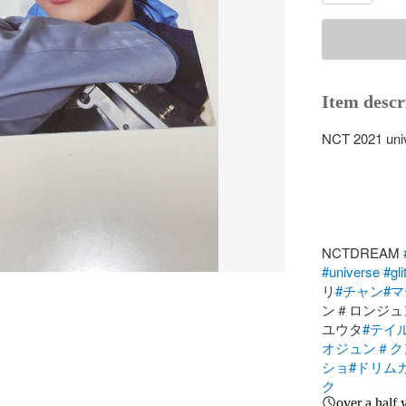
Item descr
NCT 2021
NCTDREAM 
#universe
#gl
リ
#チャン
#
ン＃ロンジュ
ユウタ
#テイ
オジュン＃ク
ショ
#ドリム
ク
over a half 