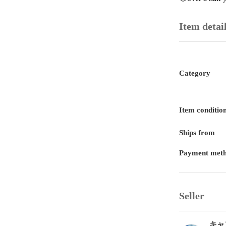
Item detai
Category
Item conditio
Ships from
Payment met
Seller
キャ