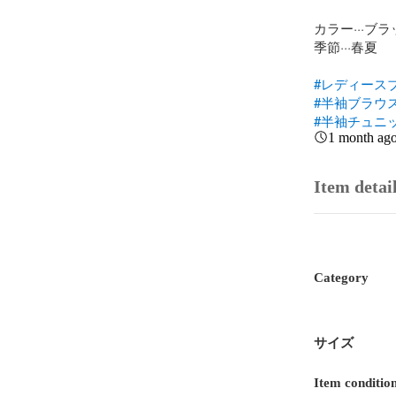
カラー···ブラ
季節···春夏

#レディース
#半袖ブラウ
#半袖チュニ
1 month ag
Item detai
Category
サイズ
Item conditio