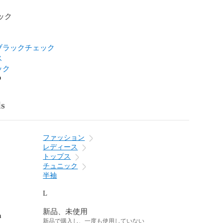
ック

ブラックチェック
ス
ック
o
ls
ファッション
レディース
トップス
チュニック
半袖
L
新品、未使用
n
新品で購入し、一度も使用していない