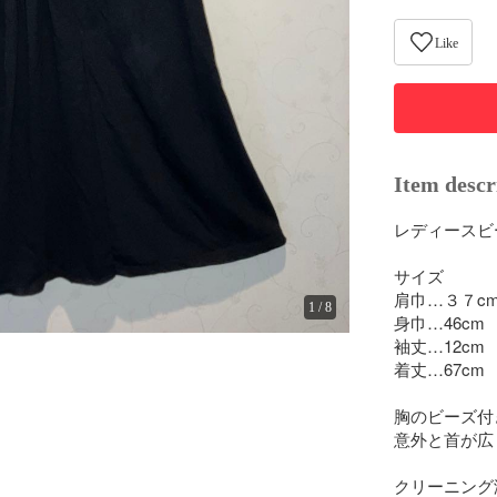
Like
Item descr
レディースビ
サイズ

肩巾…３７cm
1
/
8
身巾…46cm

袖丈…12cm

着丈…67cm

胸のビーズ付
意外と首が広
クリーニング済