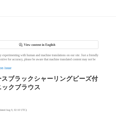
View content in English
ly experimenting with human and machine translations on our site. Just a friendly
strive for accuracy, please be aware that machine translated content may not be
on issue
ースブラックシャーリングビーズ付
ニックブラウス
pdated Aug 9, 02:10 UTC
)