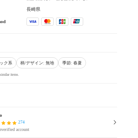
長崎県
hod
ラック系
柄/デザイン: 無地
季節: 春夏
similar items.
o
274
verified account