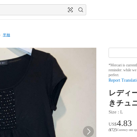
半袖
*Mercari is current
reminder: while we 
perfect.
Report Translati
レディ
きチュ
Size
 : 
L
4.83
US$
¥
725
(
Currency rate u