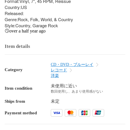
Format:Vinyl, 7", 45 RPM, Reissue

Country:US

Released:

Genre:Rock, Folk, World, & Country

Style:Country, Garage Rock
over a half year ago
Item details
CD・DVD・ブルーレイ
Category
レコード
洋楽
未使用に近い
Item condition
数回使用し、あまり使用感がない
Ships from
未定
Payment method