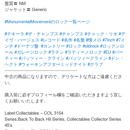
盤質〓 NM

ジャケット〓 Generic

#MonumentalMovementのロック一覧ページ
#テキーラ
#ザ・チャンプス
#チャンプス
#チャック・リオ
#デ
イヴ・バージェス
#レコード
#名作
#名盤
#懐メロ
#7inch
#7イ
ンチ
#ドーナツ盤
#カントリー
#ロック
#oldrock
#ロックンロ
ール
#ガレージロック
#ラテン
#ラティーノロック
#DJ
#パー
ティー
#パッツィー・クライン
#パッツィークライン
#ドン・
ヘクト
#ウォーキンアフターミッドナイト
#クラブ
--------------------------------------------------

中古の商品になりますので、デリケートな方はご遠慮くださ
い。

購入前に必ずプロフィール欄をご確認いただきますよう宜し
くお願いいたします。

Label:Collectables – COL 3154

Series:Back To Back Hit Series, Collectables Collector Series 
45's
