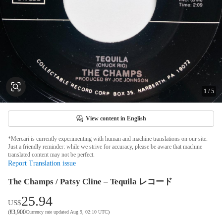
1
/
5
View content in English
*Mercari is currently experimenting with human and machine translations on our site.
Just a friendly reminder: while we strive for accuracy, please be aware that machine
translated content may not be perfect.
Report Translation issue
The Champs / Patsy Cline – Tequila レコード
25.94
US$
¥
3,900
(
Currency rate updated Aug 9, 02:10 UTC
)