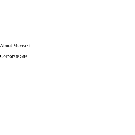
About Mercari
Corporate Site
Mercari Careers
Latest News
Official Blog
Press Kit
Mercari US
m department
Help
Help Center
Inquiry History List
Privacy Policy & Terms of Service
Terms of Service
Privacy Policy