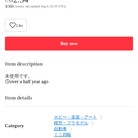
US$
¥
380
(
Currency rate updated Aug 8, 02:10 UTC
)
Like
Buy now
Item description
未使用です。
over a half year ago
Item details
ホビー・楽器・アート
模型・プラモデル
Category
自動車
ミニ四駆