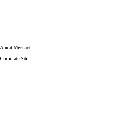
About Mercari
Corporate Site
Mercari Careers
Latest News
Official Blog
Press Kit
Mercari US
m department
Help
Help Center
Inquiry History List
Privacy Policy & Terms of Service
Terms of Service
Privacy Policy