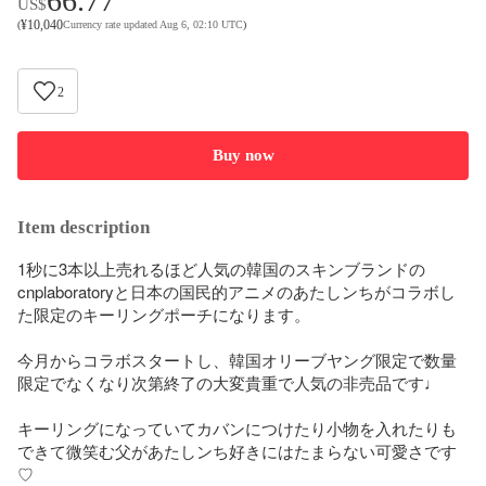
66.77
US$
¥
10,040
(
Currency rate updated Aug 6, 02:10 UTC
)
2
Buy now
Item description
1秒に3本以上売れるほど人気の韓国のスキンブランドの
cnplaboratoryと日本の国民的アニメのあたしンちがコラボし
た限定のキーリングポーチになります。

今月からコラボスタートし、韓国オリーブヤング限定で数量
限定でなくなり次第終了の大変貴重で人気の非売品です♩

キーリングになっていてカバンにつけたり小物を入れたりも
できて微笑む父があたしンち好きにはたまらない可愛さです
♡
