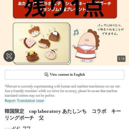
1
/
6
View content in English
*Mercari is currently experimenting with human and machine translations on our site.
Just a friendly reminder: while we strive for accuracy, please be aware that machine
translated content may not be perfect.
Report Translation issue
韓国限定 cnp laboratory あたしンち コラボ キー
リングポーチ 父