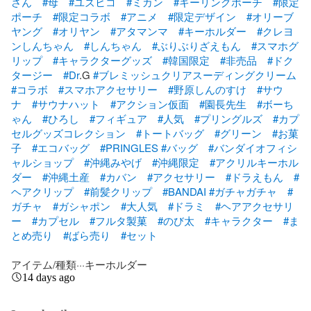
さん
#母
#ユズヒコ
#ミカン
#キーリングポーチ
#限定
ポーチ
#限定コラボ
#アニメ
#限定デザイン
#オリーブ
ヤング
#オリヤン
#アタマンマ
#キーホルダー
#クレヨ
ンしんちゃん
#しんちゃん
#ぶりぶりざえもん
#スマホグ
リップ
#キャラクターグッズ
#韓国限定
#非売品
#ドク
タージー
#Dr
.G 
#ブレミッシュクリアスーディングクリーム
#コラボ
#スマホアクセサリー
#野原しんのすけ
#サウ
ナ
#サウナハット
#アクション仮面
#園長先生
#ボーち
ゃん
#ひろし
#フィギュア
#人気
#プリングルズ
#カプ
セルグッズコレクション
#トートバッグ
#グリーン
#お菓
子
#エコバッグ
#PRINGLES
#バッグ
#バンダイオフィシ
ャルショップ
#沖縄みやげ
#沖縄限定
#アクリルキーホル
ダー
#沖縄土産
#カバン
#アクセサリー
#ドラえもん
#
ヘアクリップ
#前髪クリップ
#BANDAI
#ガチャガチャ
#
ガチャ
#ガシャポン
#大人気
#ドラミ
#ヘアアクセサリ
ー
#カプセル
#フルタ製菓
#のび太
#キャラクター
#ま
とめ売り
#ばら売り
#セット
アイテム/種類···キーホルダー
14 days ago