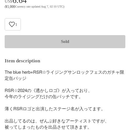
6.64
US$
¥
1,000
(
Currency rate updated Aug 7, 02:10 UTC
)
1
Sold
Item description
The blue herb⭐︎RSR☆ライジングサンロックフェスのガチャ限
定缶バッジ

RSR☆2024の《透かしロゴ》が入っており、

今年のライジングだけの缶バッチです。

薄くRSRロゴと出演したステージ名が入ってます。

出品してるのは、ぜんぶ好きなアーティストですが、

被ってしまったものを出品させて頂きます。
