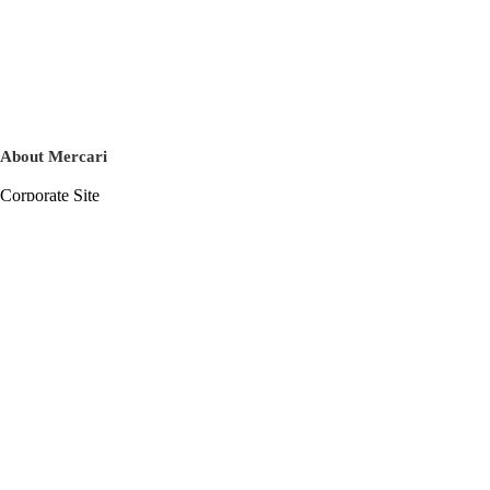
About Mercari
Corporate Site
Mercari Careers
Latest News
Official Blog
Press Kit
Mercari US
m department
Help
Help Center
Inquiry History List
Privacy Policy & Terms of Service
Terms of Service
Privacy Policy