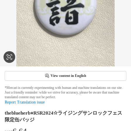
View content in English
*Mercari is currently experimenting with human and machine translations on our site.
Just a friendly reminder: while we strive for accuracy, please be aware that machine
translated content may not be perfect.
Report Translation issue
theblueherb⭐︎RSR2024☆ライジングサンロックフェス
限定缶バッジ