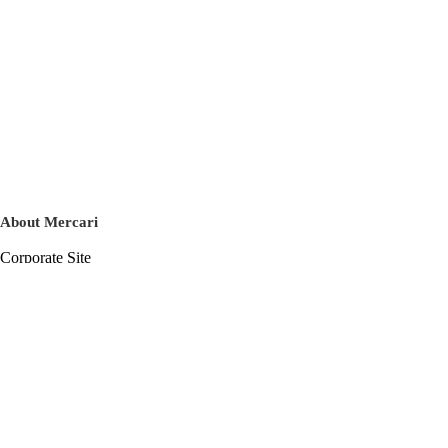
About Mercari
Corporate Site
Mercari Careers
Latest News
Official Blog
Press Kit
Mercari US
m department
Help
Help Center
Inquiry History List