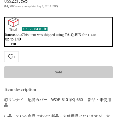
29.88
US$
¥
4,500
(
Currency rate updated Aug 7, 02:10 UTC
)
Total 
らくらくメルカリ便
dimensions:

This item was shipped using
TA-Q-BIN
for
.
¥1450
up to 140 
cm
1
Sold
Item description
⑲リンナイ　配管カバー　WOP-8101(K)-650 　新品・未使用
品

出品している商品はすべて新品・未使用品となりますが、倉