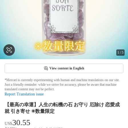
1
/
5
View content in English
*Mercari is currently experimenting with human and machine translations on our site.
Just a friendly reminder: while we strive for accuracy, please be aware that machine
translated content may not be perfect.
Report Translation issue
【最高の幸運】人生の転機の石 お守り 厄除け 恋愛成
就 引き寄せ ✳︎数量限定
30.55
US$