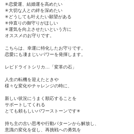
✳︎恋愛運、結婚運を高めたい

✳︎大切な人との絆を深めたい

✳︎どうしても叶えたい願望がある

✳︎仲直りの御守りがほしい

✳︎運気を向上させたいという方に

オススメのお守りです。

こちらは、幸運に特化したお守りです。

恋愛にも凄まじいパワーを発揮します。

レピドライトシリカ…「変革の石」

人生の転機を迎えたときや

様々な変化やチャレンジの時に、

新しい状況にうまく順応することを

サポートしてくれる

とても頼もしいパワーストーンです✳︎

持ち主の古い思考や行動パターンから解放し、

意識の変化を促し、再挑戦への勇気を
