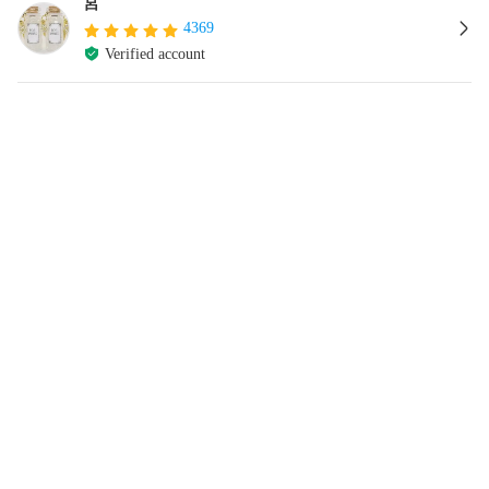
宮
4369
Verified account