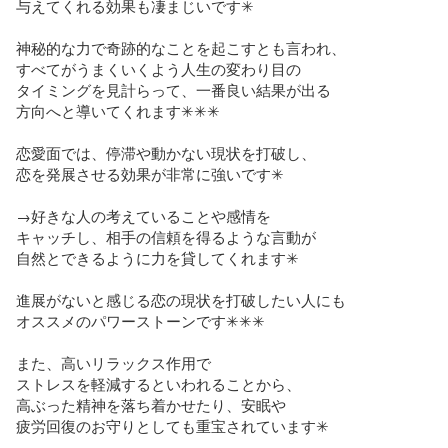
与えてくれる効果も凄まじいです✳︎

神秘的な力で奇跡的なことを起こすとも言われ、

すべてがうまくいくよう人生の変わり目の

タイミングを見計らって、一番良い結果が出る

方向へと導いてくれます✳︎✳︎✳︎

恋愛面では、停滞や動かない現状を打破し、

恋を発展させる効果が非常に強いです✳︎

→好きな人の考えていることや感情を

キャッチし、相手の信頼を得るような言動が

自然とできるように力を貸してくれます✳︎

進展がないと感じる恋の現状を打破したい人にも

オススメのパワーストーンです✳︎✳︎✳︎

また、高いリラックス作用で

ストレスを軽減するといわれることから、

高ぶった精神を落ち着かせたり、安眠や

疲労回復のお守りとしても重宝されています✳︎
