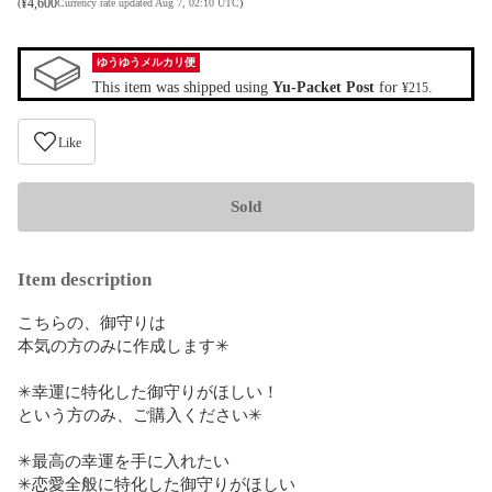
¥
4,600
(
Currency rate updated Aug 7, 02:10 UTC
)
ゆうゆうメルカリ便
This item was shipped using
Yu-Packet Post
for
.
¥215
Like
Sold
Item description
こちらの、御守りは

本気の方のみに作成します✳︎

✳︎幸運に特化した御守りがほしい！

という方のみ、ご購入ください✳︎

✳︎最高の幸運を手に入れたい

✳︎恋愛全般に特化した御守りがほしい
