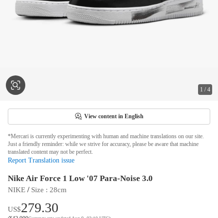
1
/
4
View content in English
*Mercari is currently experimenting with human and machine translations on our site.
Just a friendly reminder: while we strive for accuracy, please be aware that machine
translated content may not be perfect.
Report Translation issue
Nike Air Force 1 Low '07 Para-Noise 3.0
 / 
NIKE
Size
 : 
28cm
279.30
US$