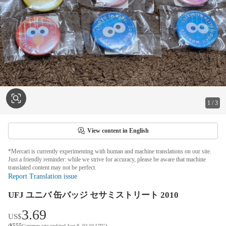
1
/
3
View content in English
*Mercari is currently experimenting with human and machine translations on our site.
Just a friendly reminder: while we strive for accuracy, please be aware that machine
translated content may not be perfect.
Report Translation issue
UFJ ユニバ 缶バッジ セサミストリート 2010
3.69
US$
¥
555
(
Currency rate updated Aug 8, 02:10 UTC
)