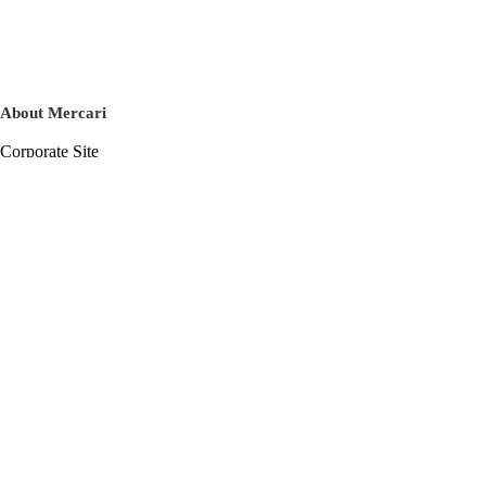
About Mercari
Corporate Site
Mercari Careers
Latest News
Official Blog
Press Kit
Mercari US
m department
Help
Help Center
Inquiry History List
Privacy Policy & Terms of Service
Terms of Service
Privacy Policy
Cookie Policy
Basic Policy on the Management of Personal Data Security