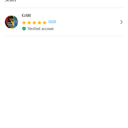
GSH
1020
Verified account