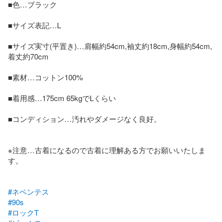
■色…ブラック

■サイズ表記…L

■サイズ実寸(平置き)…肩幅約54cm,袖丈約18cm,身幅約54cm,
着丈約70cm

■素材…コットン100%

■着用感…175cm 65kgでLくらい

■コンディション…汚れやダメージなく良好。

※注意…古着になるので古着に理解ある方でお願いいたしま
す。

#ネペンテス
#90s
#ロックT