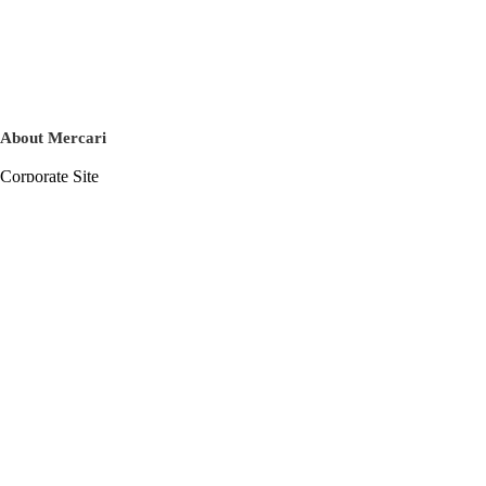
About Mercari
Corporate Site
Mercari Careers
Latest News
Official Blog
Press Kit
Mercari US
m department
Help
Help Center
Inquiry History List
Privacy Policy & Terms of Service
Terms of Service
Privacy Policy
Cookie Policy