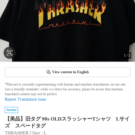
1
/
5
View content in English
*Mercari is currently experimenting with human and machine translations on our site.
Just a friendly reminder: while we strive for accuracy, please be aware that machine
translated content may not be perfect.
Report Translation issue
Auction
【美品】旧タグ 90s OLDスラッシャーTシャツ Lサイ
ズ スペードタグ
 / 
THRASHER
Size
 : 
L