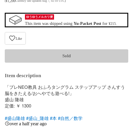
¥
1,200
(
Currency rate updated Aug 7, 02:10 UTC
)
ゆうゆうメルカリ便
This item was shipped using
Yu-Packet Post
for
.
¥215
Like
Sold
Item description
「プレNEO教具 おふろタングラム ステップアップ さんすう
脳をきたえる/おへやでも遊べる!」

盛山 隆雄

定価: ￥ 1300

#盛山隆雄
#盛山_隆雄
#本
#自然／数学
over a half year ago