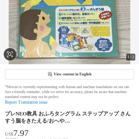
1
/
2
View content in English
*Mercari is currently experimenting with human and machine translations on our site.
Just a friendly reminder: while we strive for accuracy, please be aware that machine
translated content may not be perfect.
Report Translation issue
プレNEO教具 おふろタングラム ステップアップ さん
すう脳をきたえる/おへや…
7.97
US$