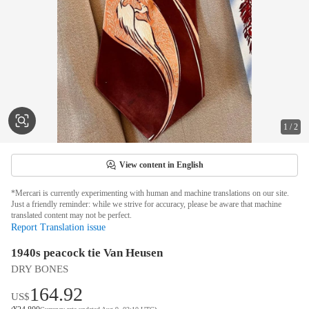
1
/
2
View content in English
*Mercari is currently experimenting with human and machine translations on our site.
Just a friendly reminder: while we strive for accuracy, please be aware that machine
translated content may not be perfect.
Report Translation issue
1940s peacock tie Van Heusen
DRY BONES
164.92
US$