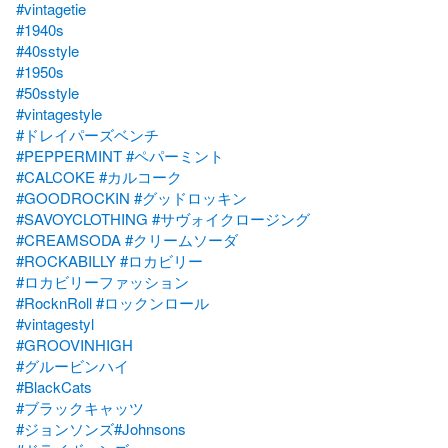
#vintagetie
#1940s
#40sstyle
#1950s
#50sstyle
#vintagestyle
#ドレイパーズベンチ
#PEPPERMINT
#ペパーミント
#CALCOKE
#カルコーク
#GOODROCKIN
#グッドロッキン
#SAVOYCLOTHING
#サヴォイクロージング
#CREAMSODA
#クリームソーダ
#ROCKABILLY
#ロカビリー
#ロカビリーファッション
#RocknRoll
#ロックンロール
#vintagestyl
#GROOVINHIGH
#グルービンハイ
#BlackCats
#ブラックキャッツ
#ジョンソンズ
#Johnsons