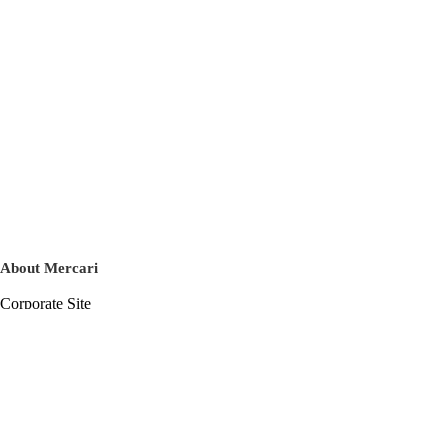
About Mercari
Corporate Site
Mercari Careers
Latest News
Official Blog
Press Kit
Mercari US
m department
Help