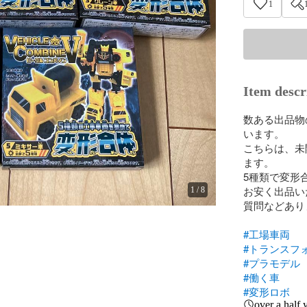
1
Item descr
数ある出品物
います。

こちらは、未
ます。

5種類で変形
お安く出品い
1
/
8
質問などあり
#工場車両
#トランスフ
#プラモデル
#働く車
#変形ロボ
over a half 