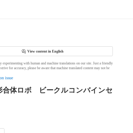
View content in English
ly experimenting with human and machine translations on our site. Just a friendly
strive for accuracy, please be aware that machine translated content may not be
on issue
変形合体ロボ ビークルコンバインセ