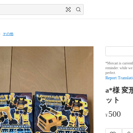
その他
*Mercari is current
reminder: while we 
perfect.
Report Translati
a*様 
ット
500
¥