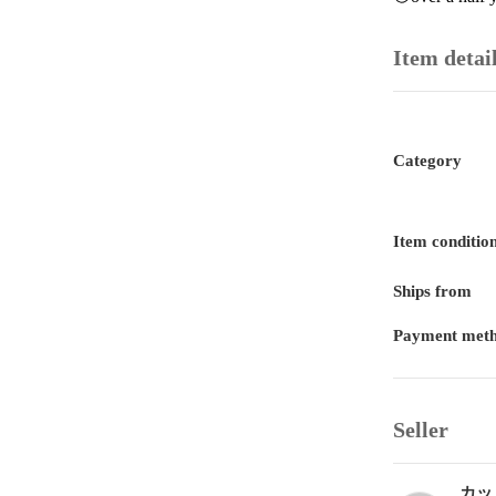
Item detai
Category
Item conditio
Ships from
Payment met
Seller
カッ