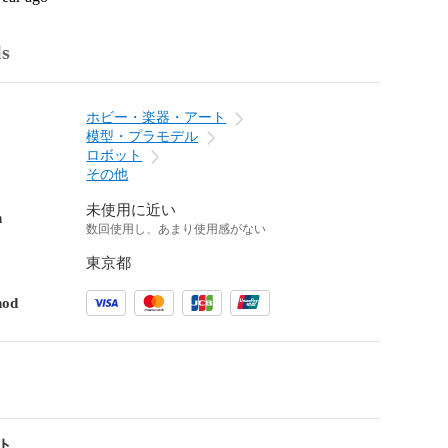
ls
ホビー・楽器・アート
模型・プラモデル
ロボット
その他
未使用に近い
n
数回使用し、あまり使用感がない
東京都
hod
ト