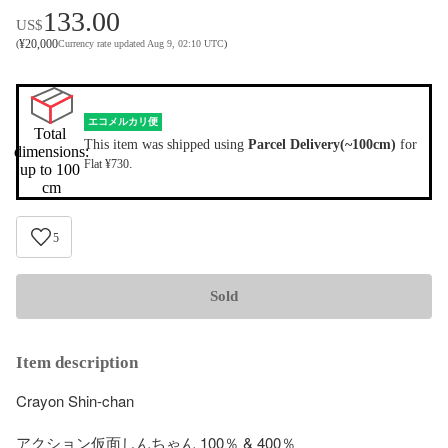
133.00
US$
¥
20,000
(
Currency rate updated Aug 9, 02:10 UTC
)
エコメルカリ便
Total 
This item was shipped using
Parcel Delivery(~100cm)
for
dimensions:

.
Flat ¥730
up to 100 
cm
5
Sold
Item description
Crayon Shin-chan

アクション仮面しんちゃん 100％ & 400％
