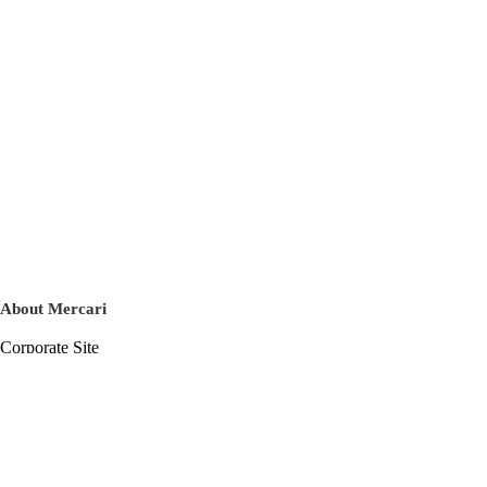
About Mercari
Corporate Site
Mercari Careers
Latest News
Official Blog
Press Kit
Mercari US
m department
Help