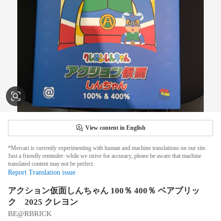
View content in English
*Mercari is currently experimenting with human and machine translations on our site.
Just a friendly reminder: while we strive for accuracy, please be aware that machine
translated content may not be perfect.
Report Translation issue
アクション仮面しんちゃん 100％ 400％ ベアブリッ
ク 2025 クレヨン
BE@RBRICK