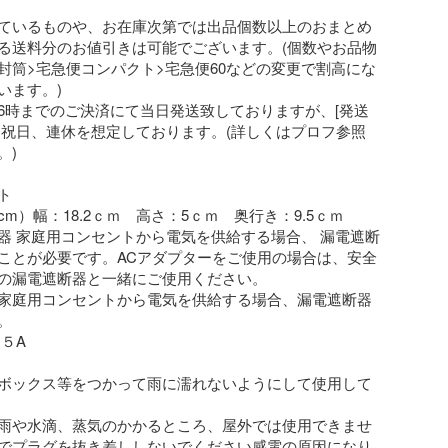
ているものや、お在庫次第では出品個数以上のおまとめ
る送料分のお値引きは可能でございます。(個数やお品物
封筒>宅急便コンパクト>宅急便60などの変更で割高にな
ます。)

6時までのご決済にて当日発送致しておりますが、[発送
は祝日、連休を想定しております。(詳しくはプロフ参照
)



m）幅：18.2ｃｍ　高さ：5ｃｍ　奥行き：9.5ｃｍ

器 家庭用コンセントから電気を供給する場合、 漏電遮断
ことが必要です。ACアダプターをご使用の場合は、安全
の漏電遮断器と一緒にご使用ください。

家庭用コンセントから電気を供給する場合、漏電遮断器


５A

ボックス等をつかって雨に濡れないようにして使用して
雨や水滴、蒸気のかかるところ、屋外では使用できませ
でプラグを抜き差ししないでください感電の原因になり