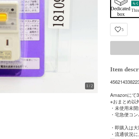
らく
Dedicated 
This
box
5
Item descr
456214338223
1
/
2
Amazonにて
※おまとめ以
・未使用未開
・宅急便コン
・即購入は大
・流通状況に