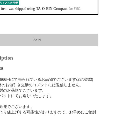
らくメルカリ便
 item was shipped using
TA-Q-BIN Compact
for
.
¥450
Sold
iption
9

3966円にて売られているお品物でございます(23/02/22)

外のお値引き交渉のコメントには返信しません。

封のお品物でございます。

パクトにてお送りいたします。

歓迎でございます。

より値上げする可能性がありますので、お早めにご検討