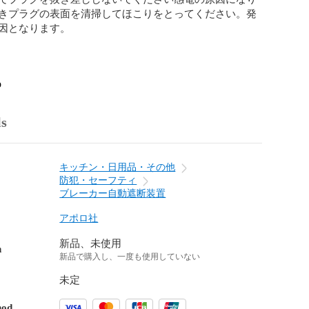
きプラグの表面を清掃してほこりをとってください。発
因となります。

o
ls
キッチン・日用品・その他
防犯・セーフティ
ブレーカー自動遮断装置
アポロ社
新品、未使用
n
新品で購入し、一度も使用していない
未定
hod