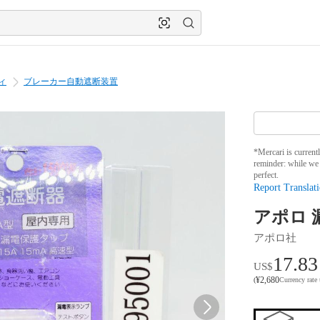
ィ
ブレーカー自動遮断装置
*Mercari is current
reminder: while we 
perfect.
Report Translati
アポロ 漏
アポロ社
17.83
US$
¥
2,680
(
Currency rate