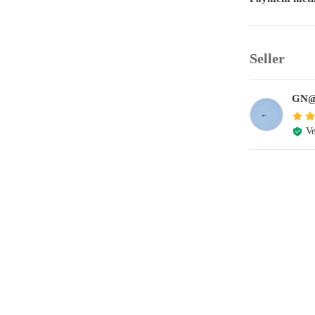
Seller
GN
Ve