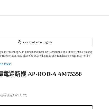
View content in English
ly experimenting with human and machine translations on our site. Just a friendly
strive for accuracy, please be aware that machine translated content may not be
on issue
電遮断機 AP-ROD-A AM75358
 updated Aug 6, 02:10 UTC
)