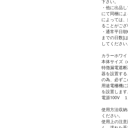
下さい。

・他に出品し
にて同梱によ
によっては、
ることがござい
・通常平日朝
までの日数]
してください。
カラーホワイト
本体サイズ（c
特徴漏電遮断
器を設置する
の為、必ずこ
用途電柵機に
を設置します。
電源100V　１
使用方法収納
ください。

使用上の注意
ん。濡れた手