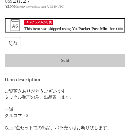
20.27
US$
¥
3,050
(
Currency rate updated Aug 7, 02:10 UTC
)
ゆうゆうメルカリ便
This item was shipped using
Yu-Packet Post Mini
for
.
¥160
3
Sold
Item description
ご覧頂きありがとうございます。

タックル整理の為、出品致します。

一誠

クルコマ ×2

以上2点セットでの出品、バラ売りはお断り致します。
