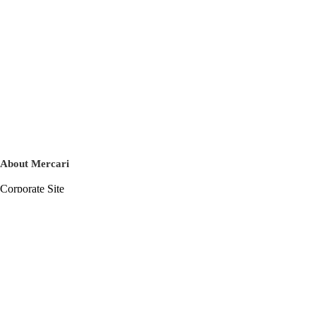
About Mercari
Corporate Site
Mercari Careers
Latest News
Official Blog
Press Kit
Mercari US
m department
Help
Help Center