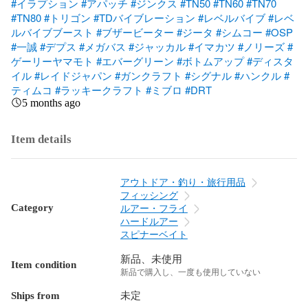
#イラプション
#アパッチ
#ジンクス
#TN50
#TN60
#TN70
#TN80
#トリゴン
#TDバイブレーション
#レベルバイブ
#レベ
ルバイブブースト
#ブザービーター
#ジータ
#シムコー
#OSP
#一誠
#デプス
#メガバス
#ジャッカル
#イマカツ
#ノリーズ
#
ゲーリーヤマモト
#エバーグリーン
#ボトムアップ
#ディスタ
イル
#レイドジャパン
#ガンクラフト
#シグナル
#ハンクル
#
ティムコ
#ラッキークラフト
#ミブロ
#DRT
5 months ago
Item details
アウトドア・釣り・旅行用品
フィッシング
Category
ルアー・フライ
ハードルアー
スピナーベイト
新品、未使用
Item condition
新品で購入し、一度も使用していない
Ships from
未定