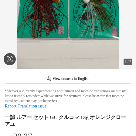
1
/
2
View content in English
*Mercari is currently experimenting with human and machine translations on our site.
Just a friendly reminder: while we strive for accuracy, please be aware that machine
translated content may not be perfect.
Report Translation issue
一誠 ルアー セット GC クルコマ 13g オレンジクロー
アユ