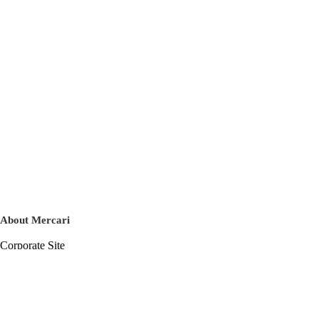
About Mercari
Corporate Site
Mercari Careers
Latest News
Official Blog
Press Kit
Mercari US