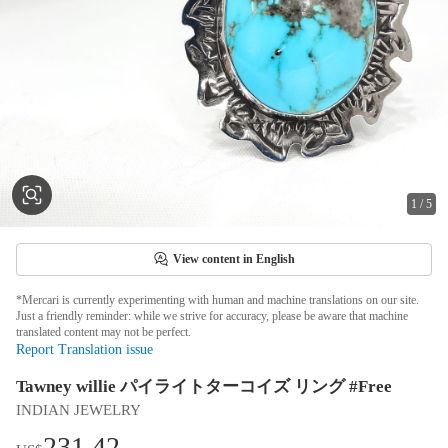
1
/
5
View content in English
*Mercari is currently experimenting with human and machine translations on our site.
Just a friendly reminder: while we strive for accuracy, please be aware that machine
translated content may not be perfect.
Report Translation issue
Tawney willie パイライトターコイズ リング #Free
INDIAN JEWELRY
231.42