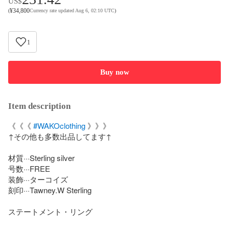
US$
¥
34,800
(
Currency rate updated Aug 6, 02:10 UTC
)
1
Buy now
Item description
《《《 
#WAKOclothing
 》》》

↑その他も多数出品してます↑

材質···Sterling silver

号数···FREE

装飾···ターコイズ

刻印···Tawney.W Sterling

ステートメント・リング
