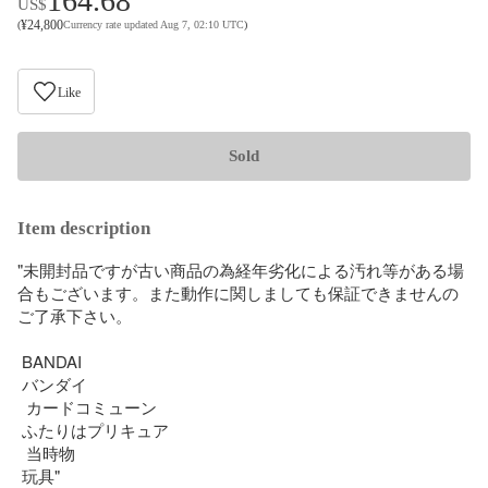
164.68
US$
¥
24,800
(
Currency rate updated Aug 7, 02:10 UTC
)
Like
Sold
Item description
"未開封品ですが古い商品の為経年劣化による汚れ等がある場
合もございます。また動作に関しましても保証できませんの
ご了承下さい。

 BANDAI 

 バンダイ

  カードコミューン 

 ふたりはプリキュア

  当時物

 玩具"