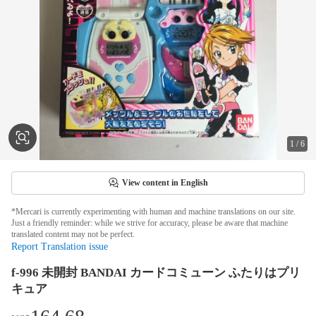
1
/
6
View content in English
*Mercari is currently experimenting with human and machine translations on our site.
Just a friendly reminder: while we strive for accuracy, please be aware that machine
translated content may not be perfect.
Report Translation issue
f-996 未開封 BANDAI カードコミューン ふたりはプリ
キュア