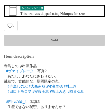
らくらくメルカリ便
This item was shipped using
Nekopos
for
.
¥210
2
Sold
Item description
寺島しのぶ出演作品

□
#ヴァイブレータ
　写真2

　あたし、あなたにさわりたい。

繊細で、官能的な、期間限定の恋。

#寺島しのぶ
#大森南朋
#牧瀬里穂
#村上淳
#田口トモロヲ
#安藤玉恵
#坂上みき
#岡まゆみ
□
#四つの嘘_4
    写真3

　生産できない秘密、ありませんか？
