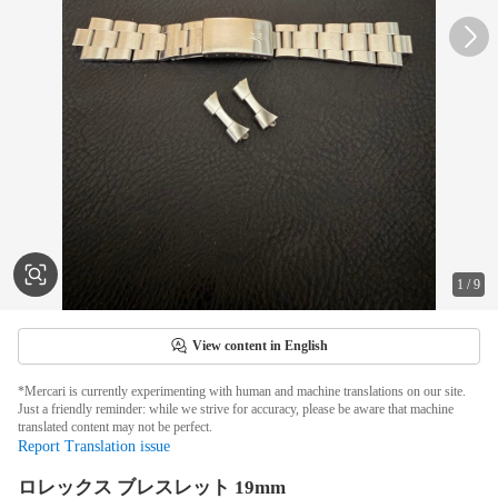
1
/
9
View content in English
*Mercari is currently experimenting with human and machine translations on our site.
Just a friendly reminder: while we strive for accuracy, please be aware that machine
translated content may not be perfect.
Report Translation issue
ロレックス ブレスレット 19mm