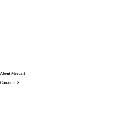
About Mercari
Corporate Site
Mercari Careers
Latest News
Official Blog
Press Kit
Mercari US
m department