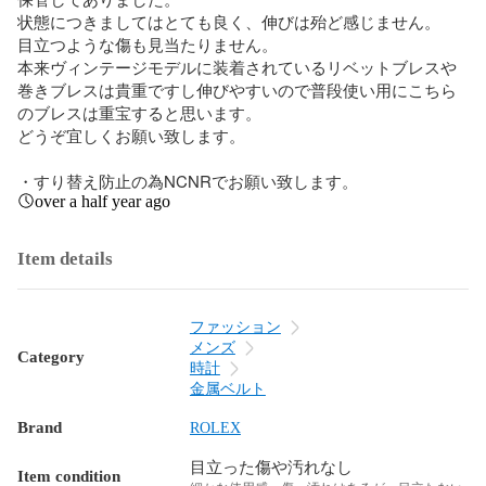
状態につきましてはとても良く、伸びは殆ど感じません。

目立つような傷も見当たりません。

本来ヴィンテージモデルに装着されているリベットブレスや
巻きブレスは貴重ですし伸びやすいので普段使い用にこちら
のブレスは重宝すると思います。

どうぞ宜しくお願い致します。

・すり替え防止の為NCNRでお願い致します。
over a half year ago
Item details
ファッション
メンズ
Category
時計
金属ベルト
Brand
ROLEX
目立った傷や汚れなし
Item condition