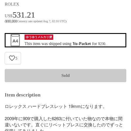
ROLEX
531.21
US$
¥
80,000
(
Currency rate updated Aug 7, 02:10 UTC
)
ゆうゆうメルカリ便
This item was shipped using
Yu-Packet
for
.
¥230
5
Sold
Item description
ロレックス ハードブレスレット 19mmになります。

2009年に909で購入した6263に付いていた物なので本物に間
違いないです。直ぐにリベットブレスに交換したのでずっと
保管してありました。
