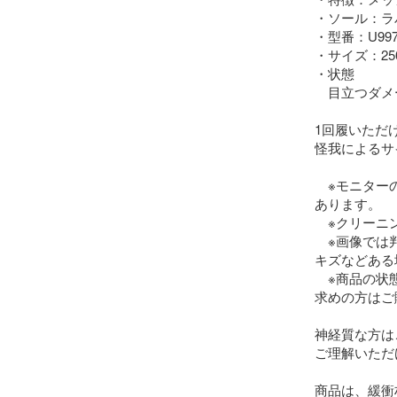
・ソール：ラ
・型番：U997
・サイズ：250
・状態

　目立つダメ
1回履いただ
怪我によるサ
　※モニター
あります。

　※クリーニ
　※画像では
キズなどある
　※商品の状
求めの方はご
神経質な方は
ご理解いただけ
商品は、緩衝