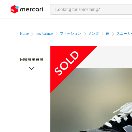
o page content
Home
new balance
ファッション
メンズ
靴
スニーカ