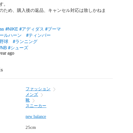
。

のため、購入後の返品、キャンセル対応は致しかねま
as
#NIKE
#アディダス
#プーマ
コールハーン
#ティンバー
#野球
#ランニング
#NB
#シューズ
year ago
ls
ファッション
メンズ
靴
スニーカー
new balance
25cm