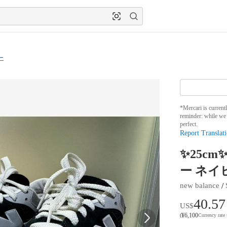
ー
*Mercari is current
reminder: while we 
perfect.
Report Translati
✨25cm✨
ー ネイ
 / 
new balance
40.57
US$
¥
6,100
(
Currency rate