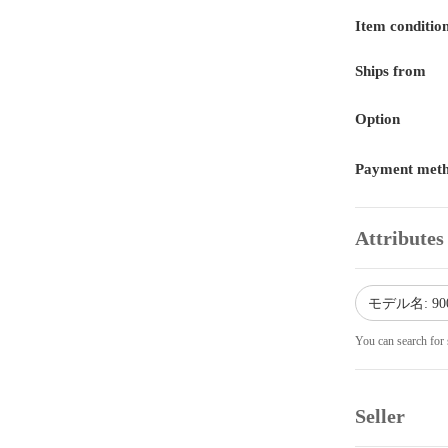
Item conditio
Ships from
Option
Payment met
Attributes
モデル名: 9
You can search for 
Seller