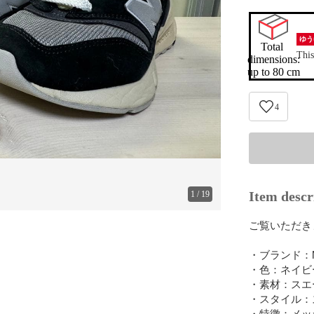
ゆう
Total 
This
dimensions:

up to 80 cm
4
Item descr
1
/
19
ご覧いただき
・ブランド：New
・色：ネイビー
・素材：スエー
・スタイル：
・特徴：メッ