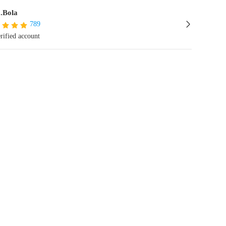
.Bola
789
rified account