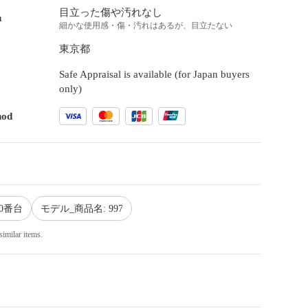
目立った傷や汚れなし
n
細かな使用感・傷・汚れはあるが、目立たない
東京都
Safe Appraisal is available (for Japan buyers
only)
hod
00番台
モデル_商品名: 997
similar items.