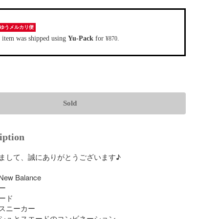
ゆうメルカリ便
 item was shipped using
Yu-Pack
for
.
¥870
Sold
iption
まして、誠にありがとうございます♪

 Balance



ド

スニーカー

シュとスエードのコンビネーション
