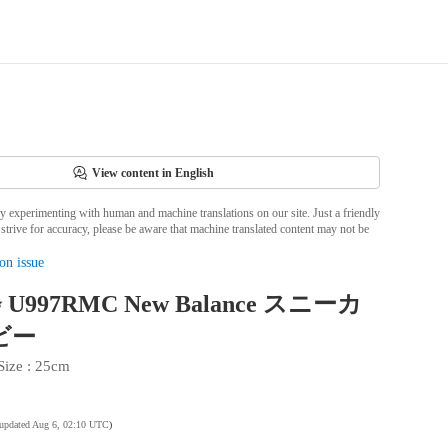
View content in English
ly experimenting with human and machine translations on our site. Just a friendly
strive for accuracy, please be aware that machine translated content may not be
on issue
 U997RMC New Balance スニーカ
ビー
Size
 : 
25cm
 updated Aug 6, 02:10 UTC
)