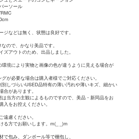
バーソール

RMC

cm

ージなどは無く、状態は良好です。

けなので、かなり美品です。

イズアウトのため、出品しました。

の環境により実物と画像の色が違うように見える場合が
ングが必要な場合は購入者様でご対応ください。

判別しづらいUSED品特有の薄い汚れや薄いキズ、細かい
場合があります。 

態は当方の主観によるものですので、美品・新同品をお
購入をお控えください。

ご遠慮ください。

る方でお願いします。m(_ _)m

材で包み、ダンボール等で梱包し、
