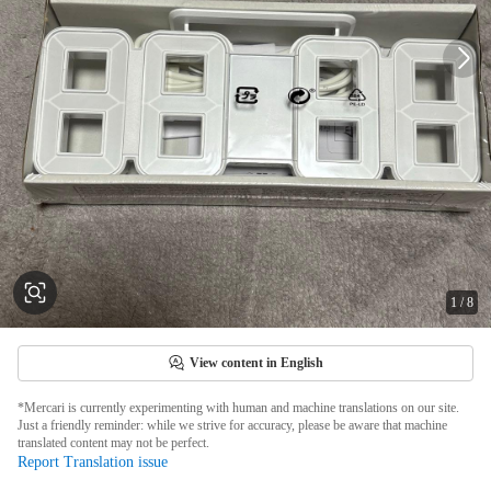
1
/
8
View content in English
*Mercari is currently experimenting with human and machine translations on our site.
Just a friendly reminder: while we strive for accuracy, please be aware that machine
translated content may not be perfect.
Report Translation issue