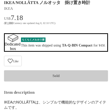
IKEA NOLLÄTTA ノルオッタ 掛け置き時計
IKEA
7.18
US$
¥
1,080
(
Currency rate updated Aug 8, 02:10 UTC
)
らくらくメルカリ便
Dedicated 
This item was shipped using
TA-Q-BIN Compact
for
.
¥450
box
Like
Sold
Item description
IKEAのNOLLÄTTAは、シンプルで機能的なデザインのアイテ
ムです。
