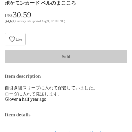
ポケモンカード ベルのまこころ
30.59
US$
¥
4,600
(
Currency rate updated Aug 9, 02:10 UTC
)
Like
Sold
Item description
自引き後スリーブに入れて保管していました。

ローダに入れて発送します。
over a half year ago
Item details